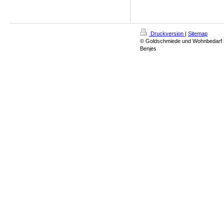
Druckversion
|
Sitemap
© Goldschmiede und Wohnbedarf 
Benjes